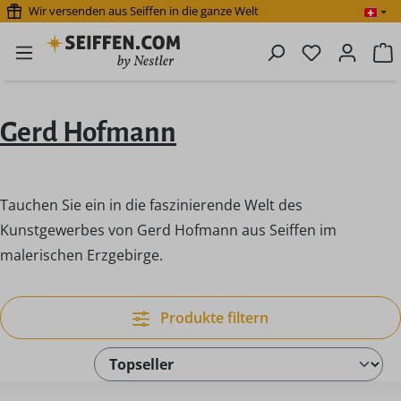
Wir versenden aus Seiffen in die ganze Welt
Zum Hauptinhalt springen
Du hast 0 P
W
Gerd Hofmann
Tauchen Sie ein in die faszinierende Welt des
Kunstgewerbes von Gerd Hofmann aus Seiffen im
malerischen Erzgebirge.
Produkte filtern