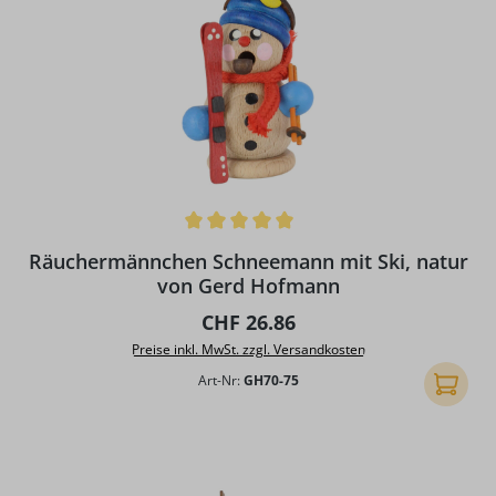
Durchschnittliche Bewertung von 5 von 5 Sternen
Räuchermännchen Schneemann mit Ski, natur
von Gerd Hofmann
Regulärer Preis:
CHF 26.86
Preise inkl. MwSt. zzgl. Versandkosten
Art-Nr:
GH70-75
In den