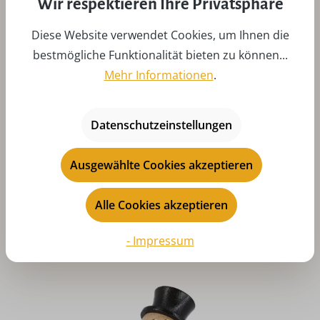
Wir respektieren Ihre Privatsphäre
Diese Website verwendet Cookies, um Ihnen die
bestmögliche Funktionalität bieten zu können...
Mehr Informationen
.
Datenschutzeinstellungen
Räuchermännchen Schneemann
Ausgewählte Cookies akzeptieren
Shoppingqueen, farbig, 7 cm von Gerd Hofmann
Regulärer Preis:
CHF 28.27
Alle Cookies akzeptieren
Preise inkl. MwSt. zzgl. Versandkosten
Art-Nr:
GH70-66-1
In den
- Impressum