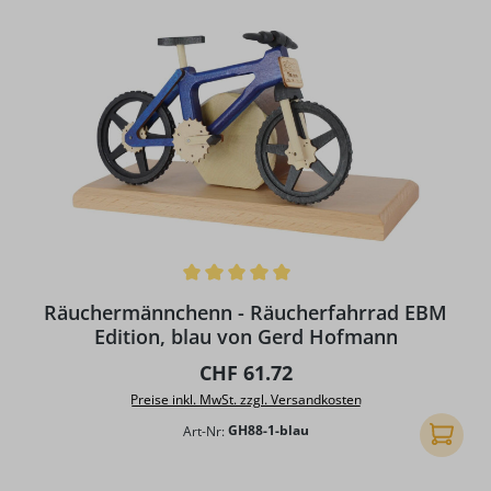
Durchschnittliche Bewertung von 5 von 5 Sternen
Räuchermännchenn - Räucherfahrrad EBM
Edition, blau von Gerd Hofmann
Regulärer Preis:
CHF 61.72
Preise inkl. MwSt. zzgl. Versandkosten
Art-Nr:
GH88-1-blau
In den