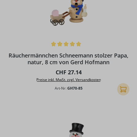
Durchschnittliche Bewertung von 5 von 5 Sternen
Räuchermännchen Schneemann stolzer Papa,
natur, 8 cm von Gerd Hofmann
Regulärer Preis:
CHF 27.14
Preise inkl. MwSt. zzgl. Versandkosten
Art-Nr:
GH70-85
In den