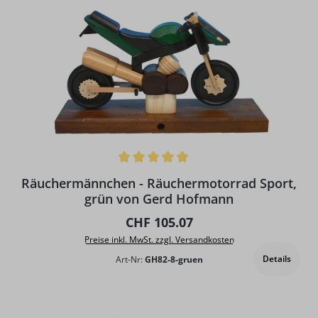
Durchschnittliche Bewertung von 5 von 5 Sternen
Räuchermännchen - Räuchermotorrad Sport,
grün von Gerd Hofmann
Regulärer Preis:
CHF 105.07
Preise inkl. MwSt. zzgl. Versandkosten
Details
Art-Nr:
GH82-8-gruen