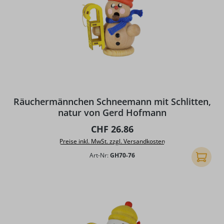
Räuchermännchen Schneemann mit Schlitten,
natur von Gerd Hofmann
Regulärer Preis:
CHF 26.86
Preise inkl. MwSt. zzgl. Versandkosten
Art-Nr:
GH70-76
In den