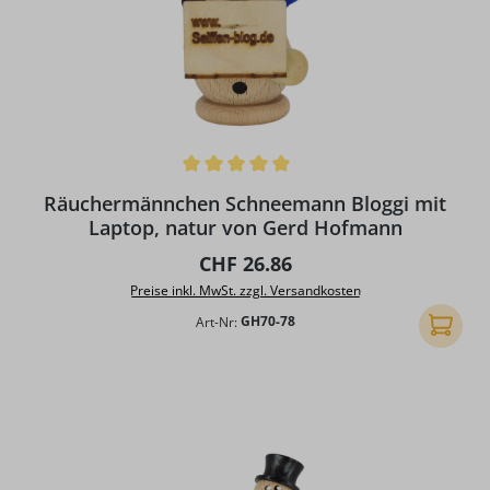
Durchschnittliche Bewertung von 5 von 5 Sternen
Räuchermännchen Schneemann Bloggi mit
Laptop, natur von Gerd Hofmann
Regulärer Preis:
CHF 26.86
Preise inkl. MwSt. zzgl. Versandkosten
Art-Nr:
GH70-78
In den