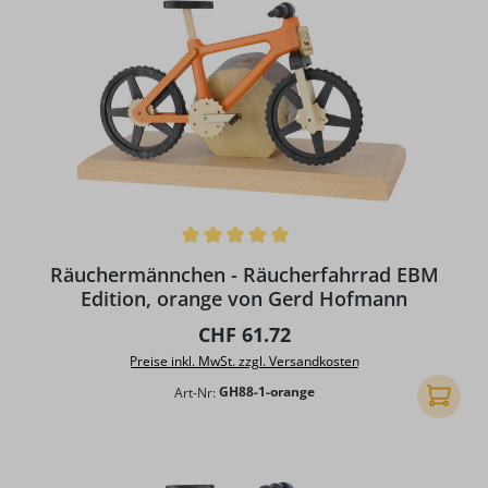
Durchschnittliche Bewertung von 5 von 5 Sternen
Räuchermännchen - Räucherfahrrad EBM
Edition, orange von Gerd Hofmann
Regulärer Preis:
CHF 61.72
Preise inkl. MwSt. zzgl. Versandkosten
Art-Nr:
GH88-1-orange
In den