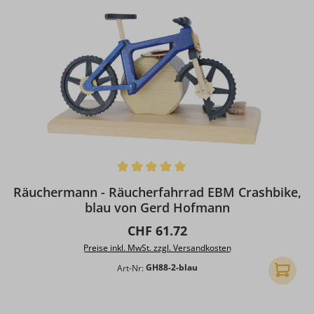
Durchschnittliche Bewertung von 5 von 5 Sternen
Räuchermann - Räucherfahrrad EBM Crashbike,
blau von Gerd Hofmann
Regulärer Preis:
CHF 61.72
Preise inkl. MwSt. zzgl. Versandkosten
Art-Nr:
GH88-2-blau
In den