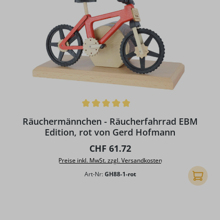
Durchschnittliche Bewertung von 5 von 5 Sternen
Räuchermännchen - Räucherfahrrad EBM
Edition, rot von Gerd Hofmann
Regulärer Preis:
CHF 61.72
Preise inkl. MwSt. zzgl. Versandkosten
Art-Nr:
GH88-1-rot
In den