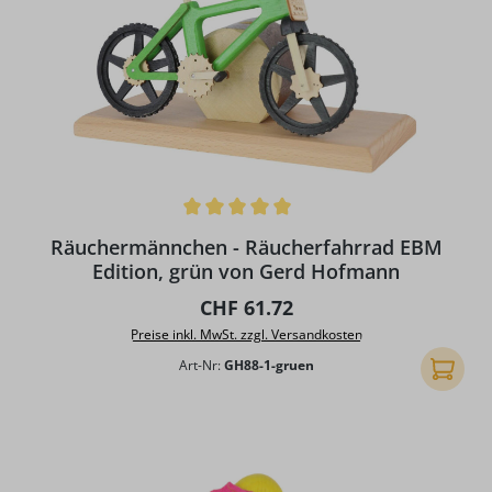
Durchschnittliche Bewertung von 5 von 5 Sternen
Räuchermännchen - Räucherfahrrad EBM
Edition, grün von Gerd Hofmann
Regulärer Preis:
CHF 61.72
Preise inkl. MwSt. zzgl. Versandkosten
Art-Nr:
GH88-1-gruen
In den