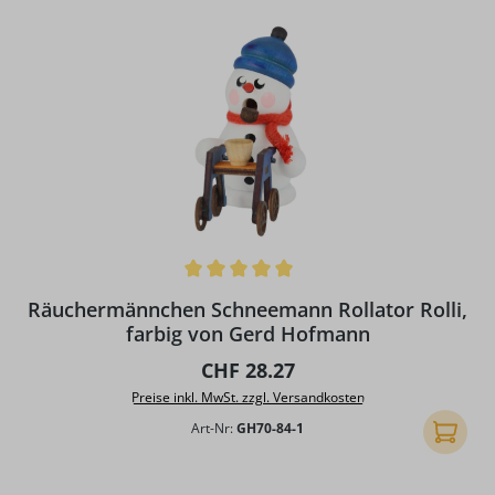
Durchschnittliche Bewertung von 5 von 5 Sternen
Räuchermännchen Schneemann Rollator Rolli,
farbig von Gerd Hofmann
Regulärer Preis:
CHF 28.27
Preise inkl. MwSt. zzgl. Versandkosten
Art-Nr:
GH70-84-1
In den