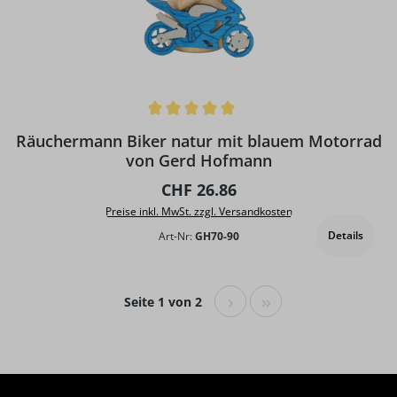
Durchschnittliche Bewertung von 5 von 5 Sternen
Räuchermann Biker natur mit blauem Motorrad
von Gerd Hofmann
Regulärer Preis:
CHF 26.86
Preise inkl. MwSt. zzgl. Versandkosten
Details
Art-Nr:
GH70-90
Seite 1 von 2