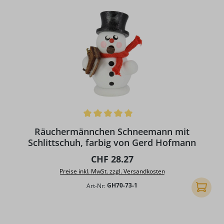
Durchschnittliche Bewertung von 5 von 5 Sternen
Räuchermännchen Schneemann mit
Schlittschuh, farbig von Gerd Hofmann
Regulärer Preis:
CHF 28.27
Preise inkl. MwSt. zzgl. Versandkosten
Art-Nr:
GH70-73-1
In den