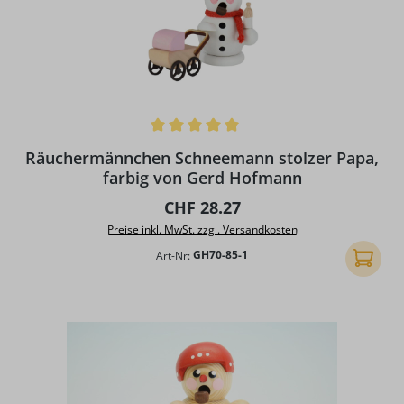
Durchschnittliche Bewertung von 5 von 5 Sternen
Räuchermännchen Schneemann stolzer Papa,
farbig von Gerd Hofmann
Regulärer Preis:
CHF 28.27
Preise inkl. MwSt. zzgl. Versandkosten
Art-Nr:
GH70-85-1
In den