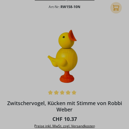
Art-Nr:
RW158-10N
In den
Durchschnittliche Bewertung von 5 von 5 Sternen
Zwitschervogel, Kücken mit Stimme von Robbi
Weber
Regulärer Preis:
CHF 10.37
Preise inkl. MwSt. zzgl. Versandkosten