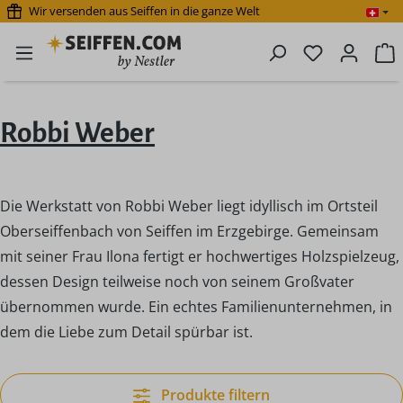
Wir versenden aus Seiffen in die ganze Welt
Zum Hauptinhalt springen
Du hast 0 P
W
Robbi Weber
Die Werkstatt von Robbi Weber liegt idyllisch im Ortsteil
Oberseiffenbach von Seiffen im Erzgebirge. Gemeinsam
mit seiner Frau Ilona fertigt er hochwertiges Holzspielzeug,
dessen Design teilweise noch von seinem Großvater
übernommen wurde. Ein echtes Familienunternehmen, in
dem die Liebe zum Detail spürbar ist.
Produkte filtern