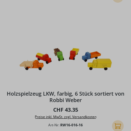
Holzspielzeug LKW, farbig, 6 Stück sortiert von
Robbi Weber
Regulärer Preis:
CHF 43.35
Preise inkl. MwSt. zzgl. Versandkosten
Art-Nr:
RW16-016-16
In den