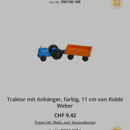
Art-Nr:
RW158-18R
In den
Traktor mit Anhänger, farbig, 11 cm von Robbi
Weber
Regulärer Preis:
CHF 9.42
Preise inkl. MwSt. zzgl. Versandkosten