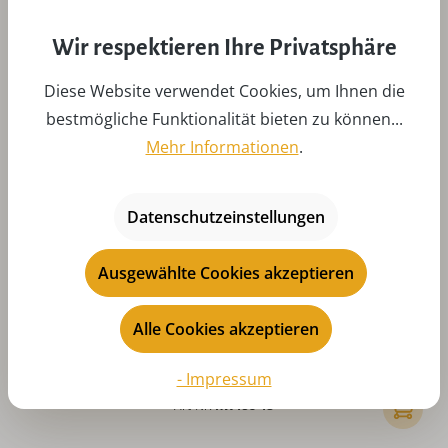
Wir respektieren Ihre Privatsphäre
Diese Website verwendet Cookies, um Ihnen die
bestmögliche Funktionalität bieten zu können...
Mehr Informationen
.
Datenschutzeinstellungen
Ausgewählte Cookies akzeptieren
Geschicklichkeitsspiel Hui - Hui, farbig von
Robbi Weber
Alle Cookies akzeptieren
Regulärer Preis:
CHF 6.60
- Impressum
Preise inkl. MwSt. zzgl. Versandkosten
Art-Nr:
RW158-13
In den