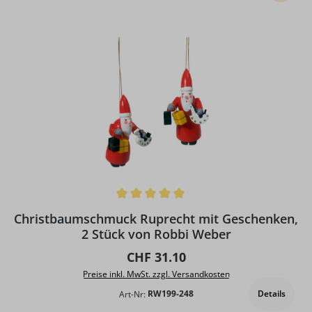
Durchschnittliche Bewertung von 5 von 5 Sternen
Christbaumschmuck Ruprecht mit Geschenken,
2 Stück von Robbi Weber
Regulärer Preis:
CHF 31.10
Preise inkl. MwSt. zzgl. Versandkosten
Details
Art-Nr:
RW199-248