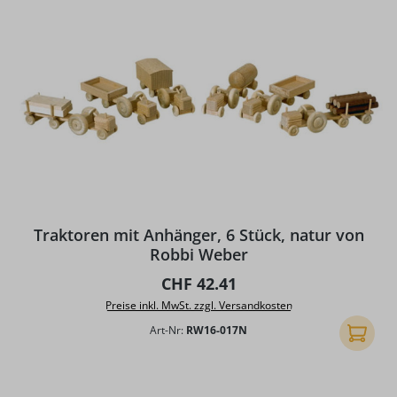
Traktoren mit Anhänger, 6 Stück, natur von
Robbi Weber
Regulärer Preis:
CHF 42.41
Preise inkl. MwSt. zzgl. Versandkosten
Art-Nr:
RW16-017N
In den