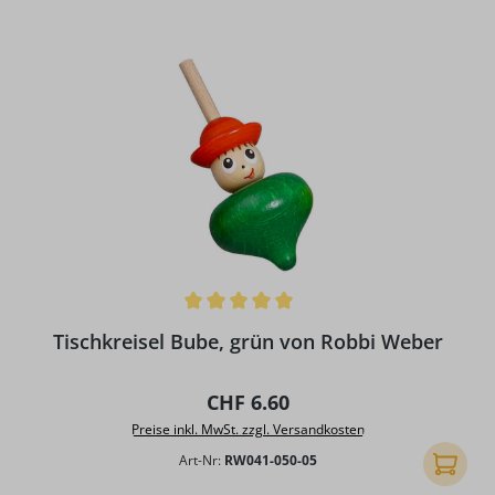
Durchschnittliche Bewertung von 5 von 5 Sternen
Tischkreisel Bube, grün von Robbi Weber
Regulärer Preis:
CHF 6.60
Preise inkl. MwSt. zzgl. Versandkosten
Art-Nr:
RW041-050-05
In den