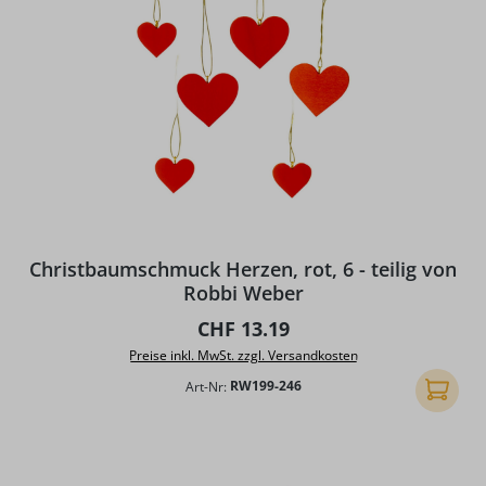
Christbaumschmuck Herzen, rot, 6 - teilig von
Robbi Weber
Regulärer Preis:
CHF 13.19
Preise inkl. MwSt. zzgl. Versandkosten
Art-Nr:
RW199-246
In den