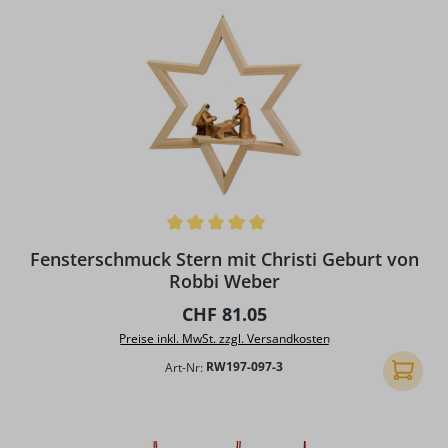
Durchschnittliche Bewertung von 5 von 5 Sternen
Fensterschmuck Stern mit Christi Geburt von
Robbi Weber
Regulärer Preis:
CHF 81.05
Preise inkl. MwSt. zzgl. Versandkosten
Art-Nr:
RW197-097-3
In den