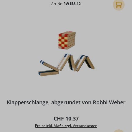
Art-Nr:
RW158-12
In den
Klapperschlange, abgerundet von Robbi Weber
Regulärer Preis:
CHF 10.37
Preise inkl. MwSt. zzgl. Versandkosten