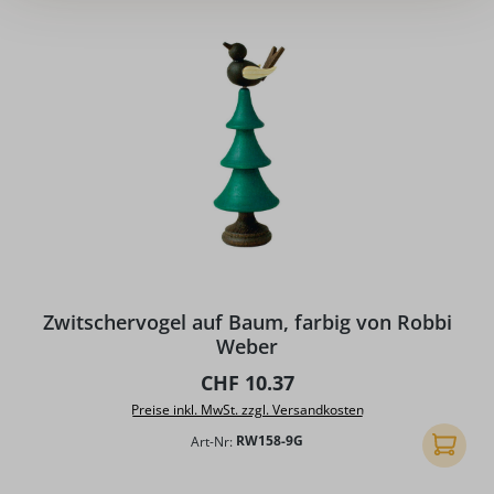
Zwitschervogel auf Baum, farbig von Robbi
Weber
Regulärer Preis:
CHF 10.37
Preise inkl. MwSt. zzgl. Versandkosten
Art-Nr:
RW158-9G
In den