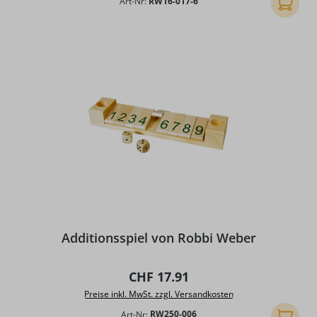
Art-Nr:
RW16-017-6
In den
Additionsspiel von Robbi Weber
Regulärer Preis:
CHF 17.91
Preise inkl. MwSt. zzgl. Versandkosten
Art-Nr:
RW250-006
In den