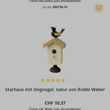
Preise inkl. MwSt. zzgl. Versandkosten
Art-Nr:
RW158-16
In den
Durchschnittliche Bewertung von 5 von 5 Sternen
Starhaus mit Singvogel, natur von Robbi Weber
Regulärer Preis:
CHF 10.37
Preise inkl. MwSt. zzgl. Versandkosten