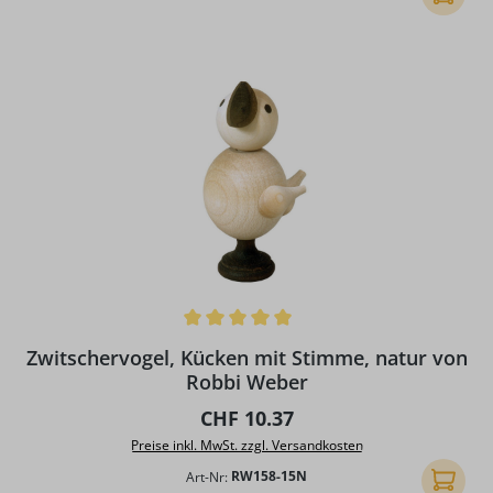
Durchschnittliche Bewertung von 5 von 5 Sternen
Zwitschervogel, Kücken mit Stimme, natur von
Robbi Weber
Regulärer Preis:
CHF 10.37
Preise inkl. MwSt. zzgl. Versandkosten
Art-Nr:
RW158-15N
In den