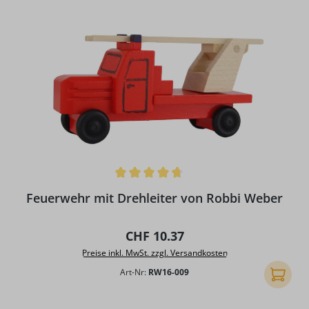
Durchschnittliche Bewertung von 4.83 von 5 Sternen
Feuerwehr mit Drehleiter von Robbi Weber
Regulärer Preis:
CHF 10.37
Preise inkl. MwSt. zzgl. Versandkosten
Art-Nr:
RW16-009
In den