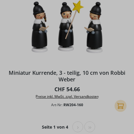
Miniatur Kurrende, 3 - teilig, 10 cm von Robbi
Weber
Regulärer Preis:
CHF 54.66
Preise inkl. MwSt. zzgl. Versandkosten
Art-Nr:
RW204-160
In den
Seite 1 von 4