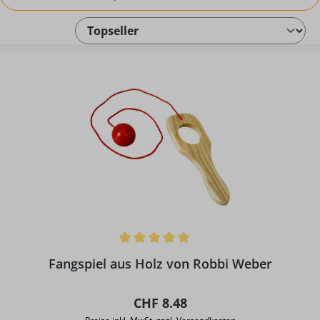
Durchschnittliche Bewertung von 5 von 5 Sternen
Fangspiel aus Holz von Robbi Weber
Regulärer Preis:
CHF 8.48