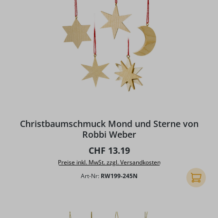
Christbaumschmuck Mond und Sterne von
Robbi Weber
Regulärer Preis:
CHF 13.19
Preise inkl. MwSt. zzgl. Versandkosten
Art-Nr:
RW199-245N
In den