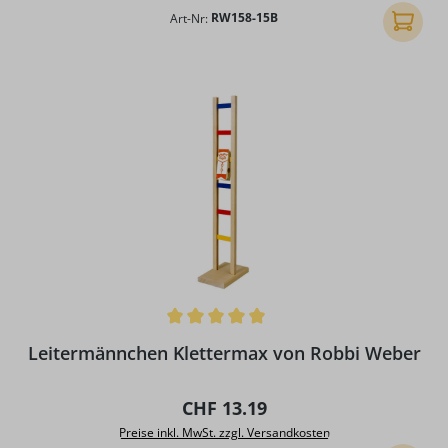
Art-Nr:
RW158-15B
In den
Durchschnittliche Bewertung von 5 von 5 Sternen
Leitermännchen Klettermax von Robbi Weber
Regulärer Preis:
CHF 13.19
Preise inkl. MwSt. zzgl. Versandkosten