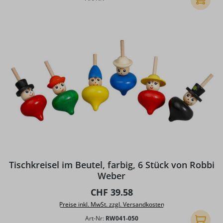
Tischkreisel im Beutel, farbig, 6 Stück von Robbi
Weber
Regulärer Preis:
CHF 39.58
Preise inkl. MwSt. zzgl. Versandkosten
Art-Nr:
RW041-050
In den