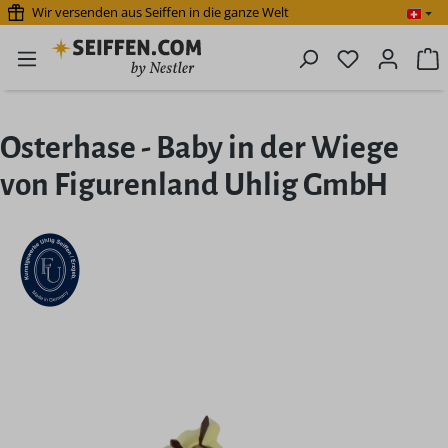
Wir versenden aus Seiffen in die ganze Welt
Zum Hauptinhalt springen
Du hast 0 P
W
Osterhase - Baby in der Wiege
von Figurenland Uhlig GmbH
Bildergalerie überspringen