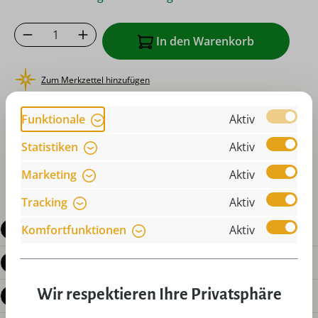
Produkt Anzahl: Gib den gewünschten Wer
In den Warenkorb
Zum Merkzettel hinzufügen
oder sofort bestellen mit
Funktionale
Aktiv
Statistiken
Aktiv
Marketing
Aktiv
Tracking
Aktiv
Beschreibung
Komfortfunktionen
Aktiv
Produktdetails
Wir respektieren Ihre Privatsphäre
Bewertungen