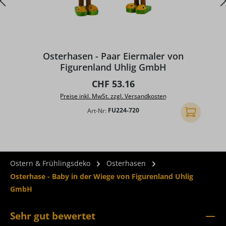
D
Osterhasen - Paar Eiermaler von
Figurenland Uhlig GmbH
Regulärer Preis:
CHF 53.16
Preise inkl. MwSt. zzgl. Versandkosten
Art-Nr:
FU224-720
In den Ware
Ostern & Frühlingsdeko
Osterhasen
Osterhase - Baby in der Wiege von Figurenland Uhlig
GmbH
Sehr gut bewertet