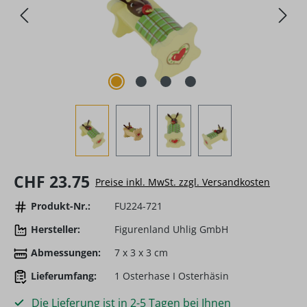
Regulärer Preis:
CHF 23.75
Preise inkl. MwSt. zzgl. Versandkosten
Produkt-Nr.:
FU224-721
Hersteller:
Figurenland Uhlig GmbH
Abmessungen:
7 x 3 x 3 cm
Lieferumfang:
1 Osterhase I Osterhäsin
Die Lieferung ist in 2-5 Tagen bei Ihnen