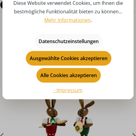
Diese Website verwendet Cookies, um Ihnen die
Fragen zum Produkt
bestmögliche Funktionalität bieten zu können...
Mehr Informationen
.
Datenschutzeinstellungen
Ausgewählte Cookies akzeptieren
Produktgalerie überspringen
Das könnte Ihnen auch gefallen
Alle Cookies akzeptieren
- Impressum