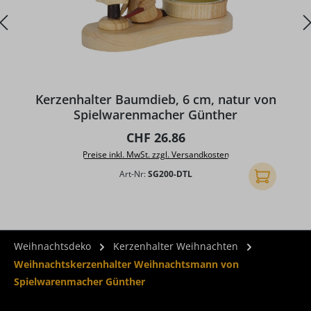
D
Kerzenhalter Baumdieb, 6 cm, natur von
Spielwarenmacher Günther
Regulärer Preis:
CHF 26.86
Preise inkl. MwSt. zzgl. Versandkosten
Art-Nr:
SG200-DTL
In den Ware
Weihnachtsdeko
Kerzenhalter Weihnachten
Weihnachtskerzenhalter Weihnachtsmann von
Spielwarenmacher Günther