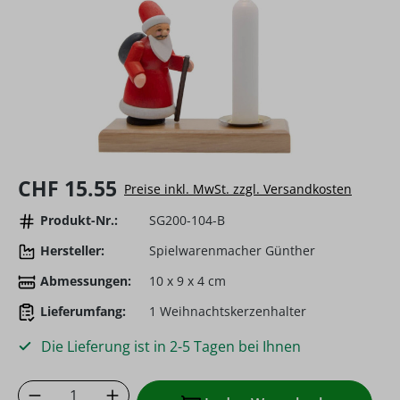
Regulärer Preis:
CHF 15.55
Preise inkl. MwSt. zzgl. Versandkosten
Produkt-Nr.:
SG200-104-B
Hersteller:
Spielwarenmacher Günther
Abmessungen:
10 x 9 x 4 cm
Lieferumfang:
1 Weihnachtskerzenhalter
Die Lieferung ist in 2-5 Tagen bei Ihnen
Produkt Anzahl: Gib den gewünschten Wer