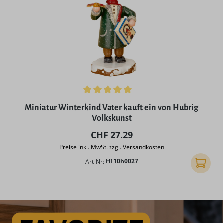
Durchschnittliche Bewertung von 5 von 5 Sternen
Miniatur Winterkind Vater kauft ein von Hubrig
Volkskunst
Regulärer Preis:
CHF 27.29
Preise inkl. MwSt. zzgl. Versandkosten
Art-Nr:
H110h0027
In den