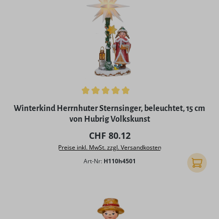
Durchschnittliche Bewertung von 5 von 5 Sternen
Winterkind Herrnhuter Sternsinger, beleuchtet, 15 cm
von Hubrig Volkskunst
Regulärer Preis:
CHF 80.12
Preise inkl. MwSt. zzgl. Versandkosten
Art-Nr:
H110h4501
In den