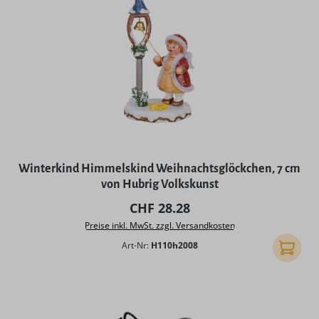
Winterkind Himmelskind Weihnachtsglöckchen, 7 cm
von Hubrig Volkskunst
Regulärer Preis:
CHF 28.28
Preise inkl. MwSt. zzgl. Versandkosten
Art-Nr:
H110h2008
In den