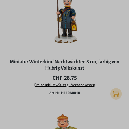
Miniatur Winterkind Nachtwächter, 8 cm, farbig von
Hubrig Volkskunst
Regulärer Preis:
CHF 28.75
Preise inkl. MwSt. zzgl. Versandkosten
Art-Nr:
H110h0010
In den