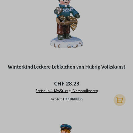
Winterkind Leckere Lebkuchen von Hubrig Volkskunst
Regulärer Preis:
CHF 28.23
Preise inkl. MwSt. zzgl. Versandkosten
Art-Nr:
H110h0006
In den