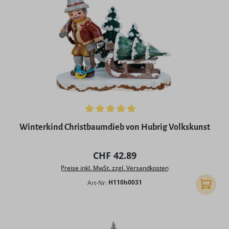
Durchschnittliche Bewertung von 5 von 5 Sternen
Winterkind Christbaumdieb von Hubrig Volkskunst
Regulärer Preis:
CHF 42.89
Preise inkl. MwSt. zzgl. Versandkosten
Art-Nr:
H110h0031
In den