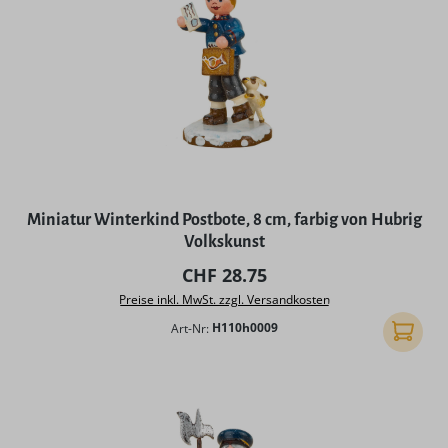
Miniatur Winterkind Postbote, 8 cm, farbig von Hubrig
Volkskunst
Regulärer Preis:
CHF 28.75
Preise inkl. MwSt. zzgl. Versandkosten
Art-Nr:
H110h0009
In den