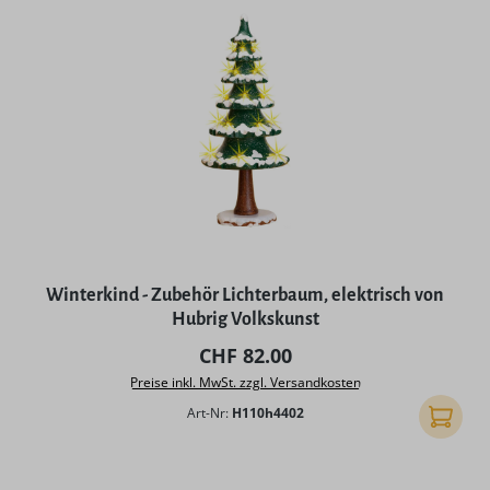
Winterkind - Zubehör Lichterbaum, elektrisch von
Hubrig Volkskunst
Regulärer Preis:
CHF 82.00
Preise inkl. MwSt. zzgl. Versandkosten
Art-Nr:
H110h4402
In den