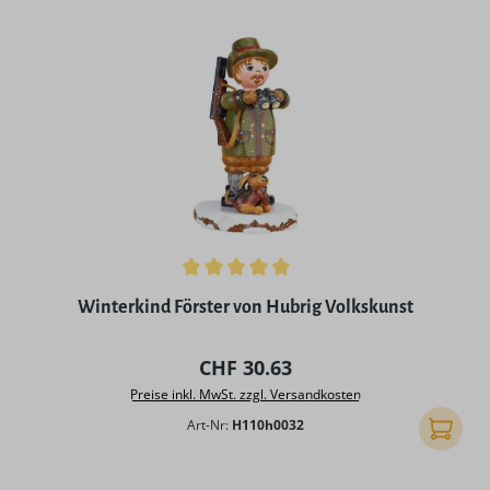
Durchschnittliche Bewertung von 5 von 5 Sternen
Winterkind Förster von Hubrig Volkskunst
Regulärer Preis:
CHF 30.63
Preise inkl. MwSt. zzgl. Versandkosten
Art-Nr:
H110h0032
In den