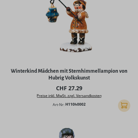
Winterkind Mädchen mit Sternhimmellampion von
Hubrig Volkskunst
Regulärer Preis:
CHF 27.29
Preise inkl. MwSt. zzgl. Versandkosten
Art-Nr:
H110h0002
In den