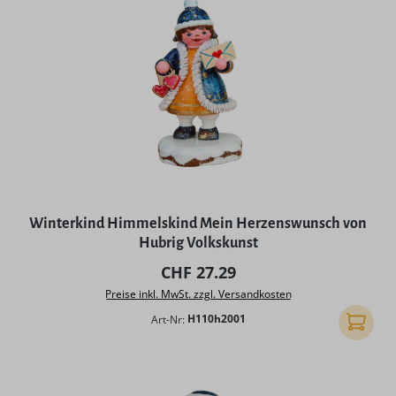
Winterkind Himmelskind Mein Herzenswunsch von
Hubrig Volkskunst
Regulärer Preis:
CHF 27.29
Preise inkl. MwSt. zzgl. Versandkosten
Art-Nr:
H110h2001
In den