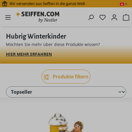
Wir versenden aus Seiffen in die ganze Welt
Zum Hauptinhalt springen
Du hast 0 P
W
Hubrig Winterkinder
Möchten Sie mehr über diese Produkte wissen?
HIER MEHR ERFAHREN
Produkte filtern