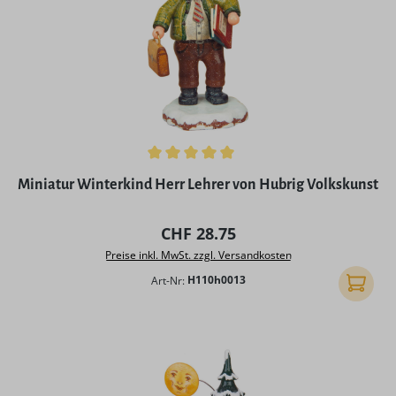
Durchschnittliche Bewertung von 5 von 5 Sternen
Miniatur Winterkind Herr Lehrer von Hubrig Volkskunst
Regulärer Preis:
CHF 28.75
Preise inkl. MwSt. zzgl. Versandkosten
Art-Nr:
H110h0013
In den