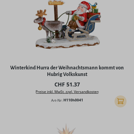
Winterkind Hurra der Weihnachtsmann kommt von
Hubrig Volkskunst
Regulärer Preis:
CHF 51.37
Preise inkl. MwSt. zzgl. Versandkosten
Art-Nr:
H110h0041
In den