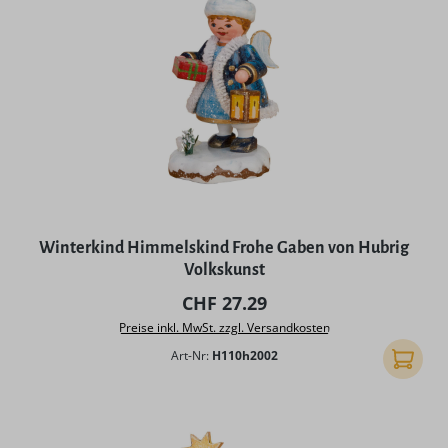
Winterkind Himmelskind Frohe Gaben von Hubrig
Volkskunst
Regulärer Preis:
CHF 27.29
Preise inkl. MwSt. zzgl. Versandkosten
Art-Nr:
H110h2002
In den