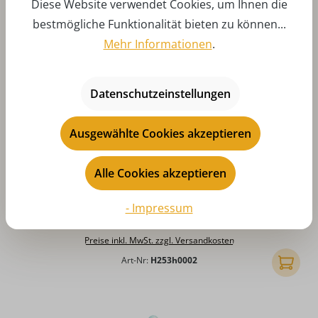
Diese Website verwendet Cookies, um Ihnen die
bestmögliche Funktionalität bieten zu können...
Mehr Informationen
.
Datenschutzeinstellungen
Ausgewählte Cookies akzeptieren
Alle Cookies akzeptieren
Durchschnittliche Bewertung von 5 von 5 Sternen
Winterkinder - Winterlandschaft, 48 cm, farbig von
Hubrig Volkskunst
- Impressum
Regulärer Preis:
CHF 45.24
Preise inkl. MwSt. zzgl. Versandkosten
Art-Nr:
H253h0002
In den