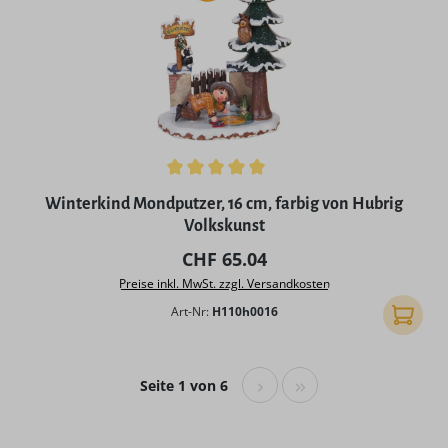
Durchschnittliche Bewertung von 5 von 5 Sternen
Winterkind Mondputzer, 16 cm, farbig von Hubrig
Volkskunst
Regulärer Preis:
CHF 65.04
Preise inkl. MwSt. zzgl. Versandkosten
Art-Nr:
H110h0016
In den
Seite 1 von 6