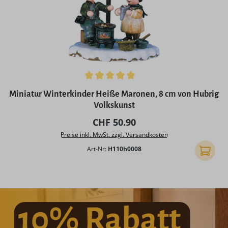
Durchschnittliche Bewertung von 5 von 5 Sternen
Miniatur Winterkinder Heiße Maronen, 8 cm von Hubrig
Volkskunst
Regulärer Preis:
CHF 50.90
Preise inkl. MwSt. zzgl. Versandkosten
Art-Nr:
H110h0008
In den