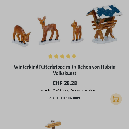
Durchschnittliche Bewertung von 5 von 5 Sternen
Winterkind Futterkrippe mit 3 Rehen von Hubrig
Volkskunst
Regulärer Preis:
CHF 28.28
Preise inkl. MwSt. zzgl. Versandkosten
Art-Nr:
H110h3009
In den