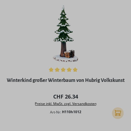
Durchschnittliche Bewertung von 5 von 5 Sternen
Winterkind großer Winterbaum von Hubrig Volkskunst
Regulärer Preis:
CHF 26.34
Preise inkl. MwSt. zzgl. Versandkosten
Art-Nr:
H110h1012
In den