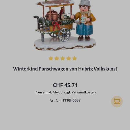
Durchschnittliche Bewertung von 5 von 5 Sternen
Winterkind Punschwagen von Hubrig Volkskunst
Regulärer Preis:
CHF 45.71
Preise inkl. MwSt. zzgl. Versandkosten
Art-Nr:
H110h0037
In den