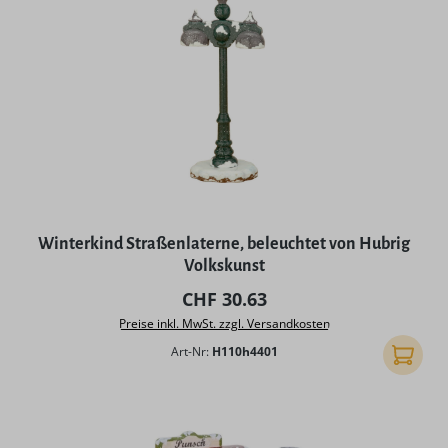
Winterkind Straßenlaterne, beleuchtet von Hubrig
Volkskunst
Regulärer Preis:
CHF 30.63
Preise inkl. MwSt. zzgl. Versandkosten
Art-Nr:
H110h4401
In den