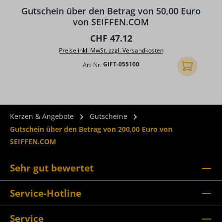
Durchschnittliche Bewertung von 5 von 5 Sternen
Gutschein über den Betrag von 50,00 Euro
von SEIFFEN.COM
Regulärer Preis:
CHF 47.12
Preise inkl. MwSt. zzgl. Versandkosten
Art-Nr:
GIFT-055100
In den Ware
Kerzen & Angebote
Gutscheine
Gutschein über den Betrag von 200,00 Euro von
SEIFFEN.COM
Sehr gut bewertet
Service-Hotline
Service