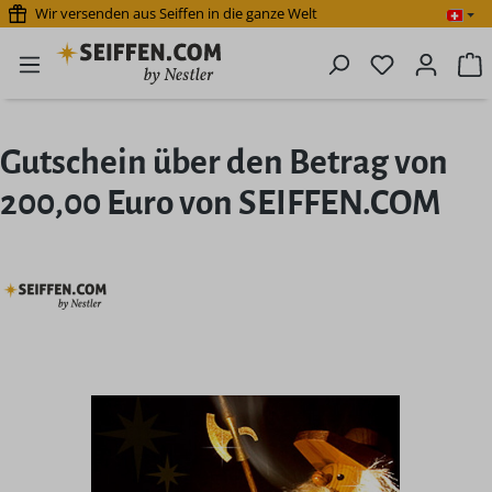
Wir versenden aus Seiffen in die ganze Welt
Zum Hauptinhalt springen
Du hast 0 P
W
Gutschein über den Betrag von
200,00 Euro von SEIFFEN.COM
Bildergalerie überspringen