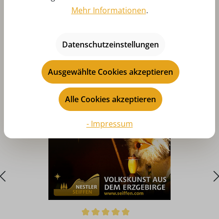
Mehr Informationen
.
Datenschutzeinstellungen
Produktgalerie überspringen
Das könnte Ihnen auch gefallen
Ausgewählte Cookies akzeptieren
Alle Cookies akzeptieren
- Impressum