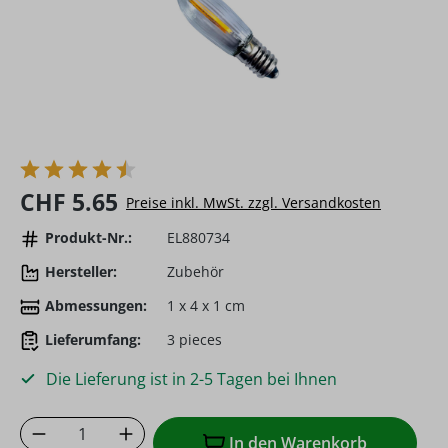
Regulärer Preis:
CHF 5.65
Preise inkl. MwSt. zzgl. Versandkosten
Produkt-Nr.:
EL880734
Hersteller:
Zubehör
Abmessungen:
1 x 4 x 1 cm
Lieferumfang:
3 pieces
Die Lieferung ist in 2-5 Tagen bei Ihnen
Produkt Anzahl: Gib den gewünschten Wer
In den Warenkorb