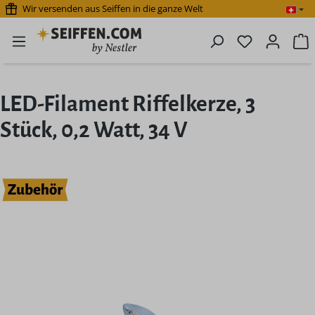
Wir versenden aus Seiffen in die ganze Welt
Zum Hauptinhalt springen
Du hast 0 P
W
LED-Filament Riffelkerze, 3
Stück, 0,2 Watt, 34 V
Bildergalerie überspringen