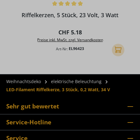
Durchschnittliche Bewertung von 5 von 5 Sternen
D
Riffelkerzen, 5 Stück, 23 Volt, 3 Watt
Regulärer Preis:
CHF 5.18
Preise inkl. MwSt. zzgl. Versandkosten
Art-Nr:
EL96423
In den Ware
Weihnachtsdeko
elektrische Beleuchtung
LED-Filament Riffelkerze, 3 Stück, 0,2 Watt, 34 V
Sehr gut bewertet
Service-Hotline
Service