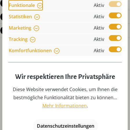
Produktdetails
Funktionale
Aktiv
Statistiken
Aktiv
Bewertungen
Marketing
Aktiv
Fragen zum Produkt
Tracking
Aktiv
Komfortfunktionen
Aktiv
Wir respektieren Ihre Privatsphäre
Produktgalerie überspringen
Zubehör
Diese Website verwendet Cookies, um Ihnen die
bestmögliche Funktionalität bieten zu können...
Mehr Informationen
.
Datenschutzeinstellungen