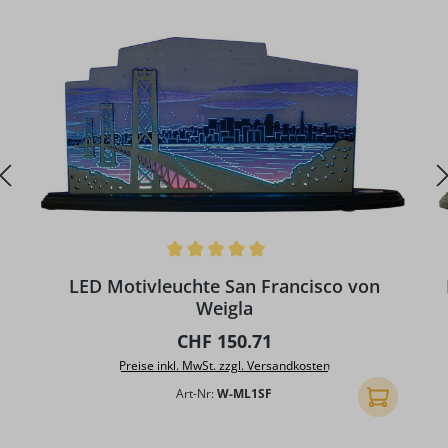
Durchschnittliche Bewertung von 5 von 5 Sternen
LED Motivleuchte San Francisco von
Weigla
Regulärer Preis:
CHF 150.71
Preise inkl. MwSt. zzgl. Versandkosten
Art-Nr:
W-ML1SF
In den Ware