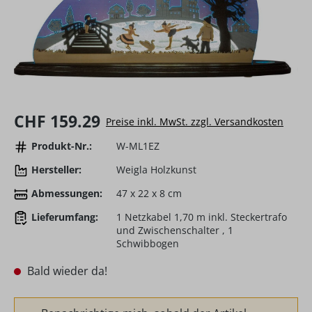
Regulärer Preis:
CHF 159.29
Preise inkl. MwSt. zzgl. Versandkosten
Produkt-Nr.:
W-ML1EZ
Hersteller:
Weigla Holzkunst
Abmessungen:
47 x 22 x 8 cm
Lieferumfang:
1 Netzkabel 1,70 m inkl. Steckertrafo
und Zwischenschalter , 1
Schwibbogen
Bald wieder da!