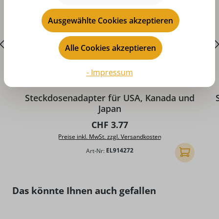
Ausgewählte Cookies akzeptieren
Alle Cookies akzeptieren
- Impressum
Durchschnittliche Bewertung von 5 von 5 Sternen
D
Steckdosenadapter für USA, Kanada und
Japan
Regulärer Preis:
CHF 3.77
Preise inkl. MwSt. zzgl. Versandkosten
Art-Nr:
EL914272
In den Ware
Produktgalerie überspringen
Das könnte Ihnen auch gefallen