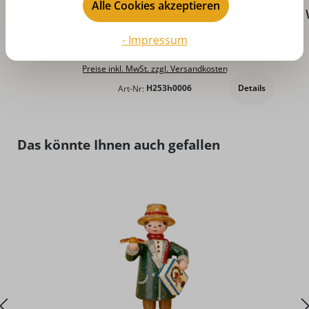
Durchschnittliche Bewertung von 5 von 5 Sternen
Alle Cookies akzeptieren
Winter - Anbaulandschaft rechts von
Hubrig Volkskunst
- Impressum
Regulärer Preis:
CHF 30.63
Preise inkl. MwSt. zzgl. Versandkosten
Details
Art-Nr:
H253h0006
Produktgalerie überspringen
Das könnte Ihnen auch gefallen