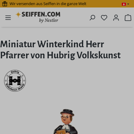
Wir versenden aus Seiffen in die ganze Welt
Zum Hauptinhalt springen
Du hast 0 P
W
Miniatur Winterkind Herr
Pfarrer von Hubrig Volkskunst
Bildergalerie überspringen