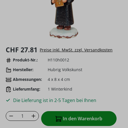
Regulärer Preis:
CHF 27.81
Preise inkl. MwSt. zzgl. Versandkosten
Produkt-Nr.:
H110h0012
Hersteller:
Hubrig Volkskunst
Abmessungen:
4 x 8 x 4 cm
Lieferumfang:
1 Winterkind
Die Lieferung ist in 2-5 Tagen bei Ihnen
Produkt Anzahl: Gib den gewünschten Wer
In den Warenkorb