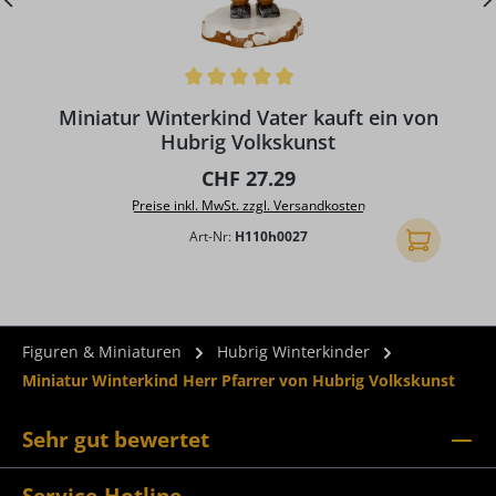
Durchschnittliche Bewertung von 5 von 5 Sternen
D
Miniatur Winterkind Vater kauft ein von
Hubrig Volkskunst
Regulärer Preis:
CHF 27.29
Preise inkl. MwSt. zzgl. Versandkosten
Art-Nr:
H110h0027
In den Ware
Figuren & Miniaturen
Hubrig Winterkinder
Miniatur Winterkind Herr Pfarrer von Hubrig Volkskunst
Sehr gut bewertet
Service-Hotline