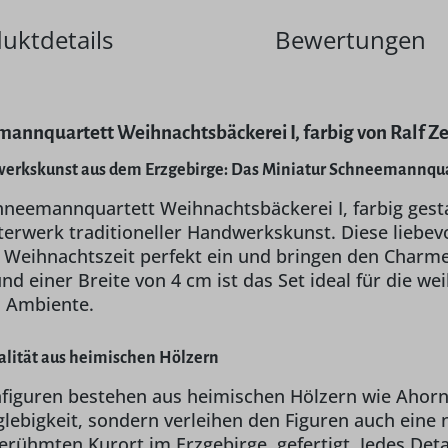
uktdetails
Bewertungen
annquartett Weihnachtsbäckerei I, farbig von Ralf Ze
werkskunst aus dem Erzgebirge: Das Miniatur Schneemannquar
neemannquartett Weihnachtsbäckerei I, farbig gestal
erwerk traditioneller Handwerkskunst. Diese liebevo
Weihnachtszeit perfekt ein und bringen den Charme d
d einer Breite von 4 cm ist das Set ideal für die w
es Ambiente.
alität aus heimischen Hölzern
iguren bestehen aus heimischen Hölzern wie Ahorn, B
glebigkeit, sondern verleihen den Figuren auch eine
erühmten Kurort im Erzgebirge, gefertigt. Jedes Det