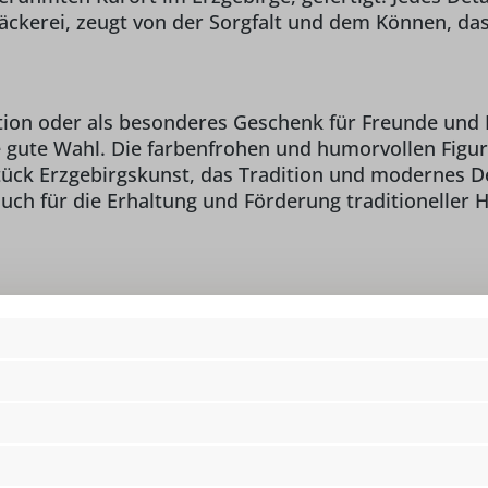
ckerei, zeugt von der Sorgfalt und dem Können, das i
tion oder als besonderes Geschenk für Freunde und
e gute Wahl. Die farbenfrohen und humorvollen Figur
tück Erzgebirgskunst, das Tradition und modernes De
auch für die Erhaltung und Förderung traditioneller
Höhe:
8,
o Ralf Zenker, Hauptstraße
Lieferumfang:
4 
.com
Material:
He
Ki
Motiv:
W