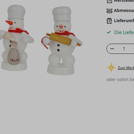
Hersteller
Abmessu
Lieferumf
Die Liefe
Produkt
Zum Merk
oder sofort b