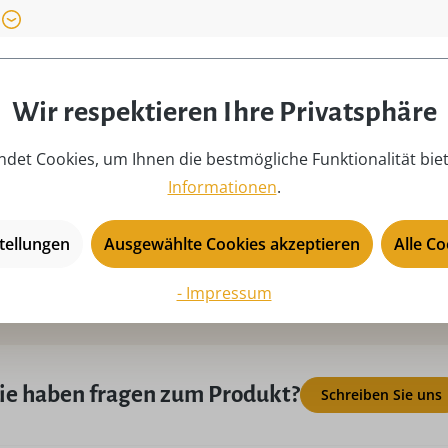
Produkttyp:
Mi
Saison:
Ad
Serie:
Ra
Wir respektieren Ihre Privatsphäre
Tiefe:
4,
USP:
Ha
det Cookies, um Ihnen die bestmögliche Funktionalität bie
Ze
Informationen
.
tellungen
Ausgewählte Cookies akzeptieren
Alle C
- Impressum
ie haben fragen zum Produkt?
Schreiben Sie uns