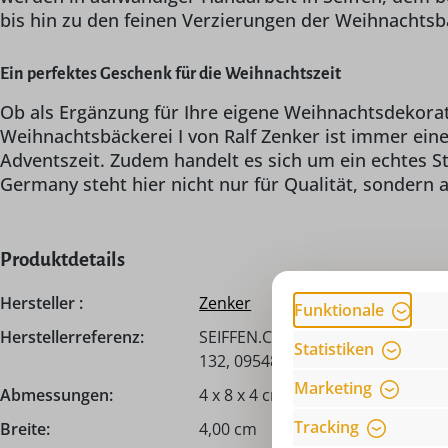
bis hin zu den feinen Verzierungen der Weihnachtsbä
Ein perfektes Geschenk für die Weihnachtszeit
Ob als Ergänzung für Ihre eigene Weihnachtsdekora
Weihnachtsbäckerei I von Ralf Zenker ist immer ein
Adventszeit. Zudem handelt es sich um ein echtes S
Germany steht hier nicht nur für Qualität, sondern 
Produktdetails
Hersteller :
Zenker
Funktionale
Herstellerreferenz:
SEIFFEN.COM by Nestler GmbH, c/
Statistiken
132, 09548 Seiffen, info@seiffen
Marketing
Abmessungen:
4 x 8 x 4 cm je Figur
Tracking
Breite:
4,00 cm