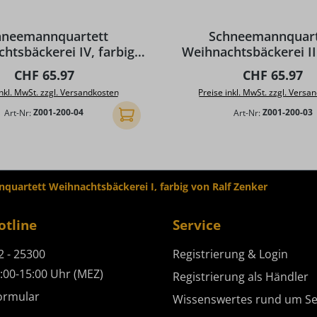
hneemannquartett
Schneemannquart
htsbäckerei IV, farbig
Weihnachtsbäckerei III
von Ralf Zenker
von Ralf Zenke
Regulärer Preis:
Regulärer Pr
CHF 65.97
CHF 65.97
inkl. MwSt. zzgl. Versandkosten
Preise inkl. MwSt. zzgl. Versa
Art-Nr:
Z001-200-04
Art-Nr:
Z001-200-03
In den Warenkorb
quartett Weihnachtsbäckerei I, farbig von Ralf Zenker
otline
Service
2 - 25300
Registrierung & Login
:00-15:00 Uhr (MEZ)
Registrierung als Händler
ormular
Wissenswertes rund um Se