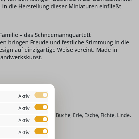
n die Herstellung dieser Miniaturen einfließt.
 Familie – das Schneemannquartett
en bringen Freude und festliche Stimmung in die
sign auf einzigartige Weise vereint. Made in
 Handwerkskunst.
00 cm
Aktiv
Stück
Aktiv
imische Hölzer (Ahorn, Buche, Erle, Esche, Fichte, Linde,
Aktiv
efer)
Aktiv
eihnachtsbäckerei