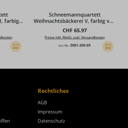
ett
Schneemannquartett
, farbig
Weihnachtsbäckerei V, farbig von
r
Ralf Zenker
eis:
Regulärer Preis:
CHF 65.97
ndkosten
Preise inkl. MwSt. zzgl. Versandkosten
Art-Nr:
Z001-200-05
In den Warenkorb
In den Ware
Rechtliches
AGB
Impressum
iffen
Datenschutz