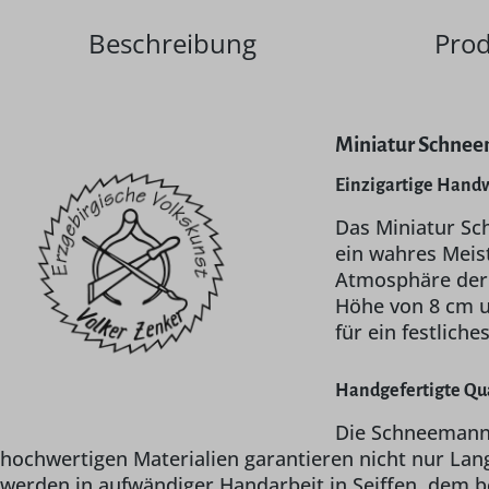
Beschreibung
Prod
Miniatur Schneem
Einzigartige Hand
Das Miniatur Sch
ein wahres Meist
Atmosphäre der 
Höhe von 8 cm un
für ein festlich
Handgefertigte Qu
Die Schneemannf
hochwertigen Materialien garantieren nicht nur Lan
werden in aufwändiger Handarbeit in Seiffen, dem b