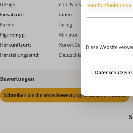
Design:
cool & lustig
Komfortfunktionen
Einsatzort:
innen
Farbe:
farbig
Figurentyp:
Miniatur - Figuren
Herkunftsort:
Kurort Seiffen | Erzgebirge
Diese Website verwen
Herstellungsland:
Deutschland - Made in Germany
Datenschutzeins
Bewertungen
Schreiben Sie die erste Bewertung zu diesem Produkt.
S