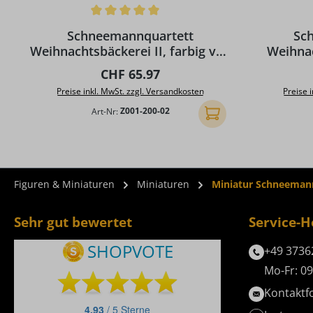
Durchschnittliche Bewertung von 5 von 5 Sternen
Schneemannquartett
Sc
Weihnachtsbäckerei II, farbig von
Weihnac
Ralf Zenker
Regulärer Preis:
CHF 65.97
Preise inkl. MwSt. zzgl. Versandkosten
Preise 
Art-Nr:
Z001-200-02
In den Warenkorb
Figuren & Miniaturen
Miniaturen
Miniatur Schneemann
Sehr gut bewertet
Service-H
+49 3736
Mo-Fr: 09
Kontaktf