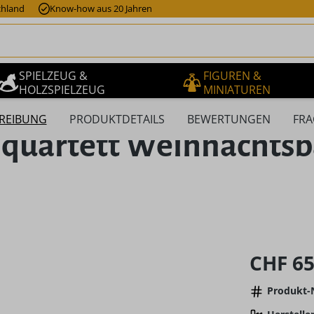
chland
Know-how aus 20 Jahren
SPIELZEUG &
FIGUREN &
HOLZSPIELZEUG
MINIATUREN
REIBUNG
PRODUKTDETAILS
BEWERTUNGEN
FRA
uartett Weihnachtsbäc
Regulärer Pr
CHF 65
Produkt-N