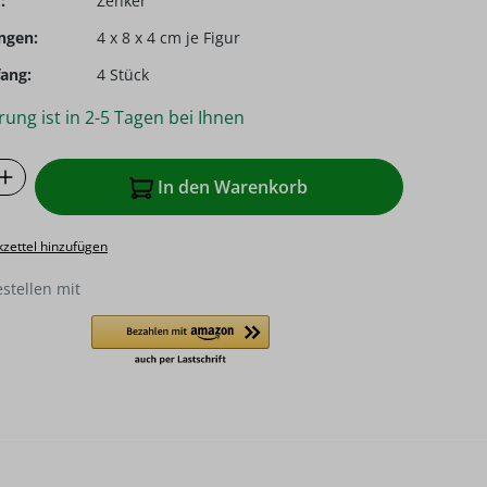
:
Zenker
ngen:
4 x 8 x 4 cm je Figur
ang:
4 Stück
rung ist in 2-5 Tagen bei Ihnen
 Anzahl: Gib den gewünschten Wert ein o
In den Warenkorb
zettel hinzufügen
estellen mit