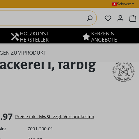
Schweiz
Du hast 0 P
W
HOLZKUNST
KERZEN &
HERSTELLER
ANGEBOTE
GEN ZUM PRODUKT
kerei I, farbig
eis:
.97
Preise inkl. MwSt. zzgl. Versandkosten
r.:
Z001-200-01