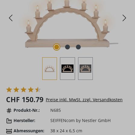
Regulärer Preis:
CHF 150.79
Preise inkl. MwSt. zzgl. Versandkosten
Produkt-Nr.:
N685
Hersteller:
SEIFFENcom by Nestler GmbH
Abmessungen:
38 x 24 x 6,5 cm