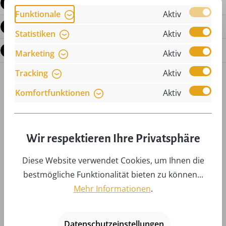
Produktdetails
Funktionale
Aktiv
Bewertungen
Statistiken
Aktiv
Fragen zum Produkt
Marketing
Aktiv
Tracking
Aktiv
Komfortfunktionen
Aktiv
Wir respektieren Ihre Privatsphäre
Produktgalerie überspringen
Zubehör
Diese Website verwendet Cookies, um Ihnen die
bestmögliche Funktionalität bieten zu können...
Mehr Informationen
.
Datenschutzeinstellungen