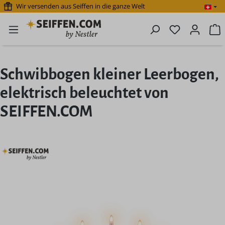
Wir versenden aus Seiffen in die ganze Welt
Zum Hauptinhalt springen
Du hast 0 P
W
Schwibbogen kleiner Leerbogen,
elektrisch beleuchtet von
SEIFFEN.COM
Bildergalerie überspringen