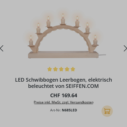
Durchschnittliche Bewertung von 5 von 5 Sternen
LED Schwibbogen Leerbogen, elektrisch
beleuchtet von SEIFFEN.COM
Regulärer Preis:
CHF 169.64
Preise inkl. MwSt. zzgl. Versandkosten
Art-Nr:
N685LED
In den Ware