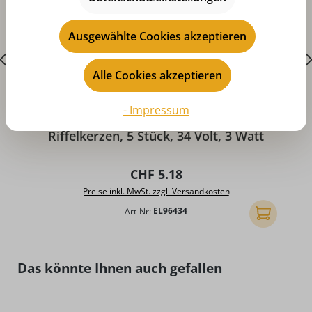
Ausgewählte Cookies akzeptieren
Alle Cookies akzeptieren
- Impressum
Durchschnittliche Bewertung von 5 von 5 Sternen
D
Riffelkerzen, 5 Stück, 34 Volt, 3 Watt
Regulärer Preis:
CHF 5.18
Preise inkl. MwSt. zzgl. Versandkosten
Art-Nr:
EL96434
In den Ware
Produktgalerie überspringen
Das könnte Ihnen auch gefallen