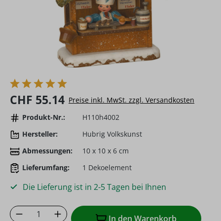
Regulärer Preis:
CHF 55.14
Preise inkl. MwSt. zzgl. Versandkosten
Produkt-Nr.:
H110h4002
Hersteller:
Hubrig Volkskunst
Abmessungen:
10 x 10 x 6 cm
Lieferumfang:
1 Dekoelement
Die Lieferung ist in 2-5 Tagen bei Ihnen
Produkt Anzahl: Gib den gewünschten Wer
In den Warenkorb