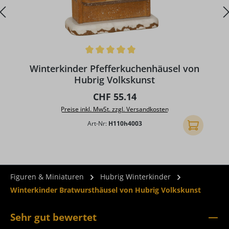
Durchschnittliche Bewertung von 5 von 5 Sternen
D
Winterkinder Pfefferkuchenhäusel von
Hubrig Volkskunst
Regulärer Preis:
CHF 55.14
Preise inkl. MwSt. zzgl. Versandkosten
Art-Nr:
H110h4003
In den Ware
Figuren & Miniaturen
Hubrig Winterkinder
Winterkinder Bratwursthäusel von Hubrig Volkskunst
Sehr gut bewertet