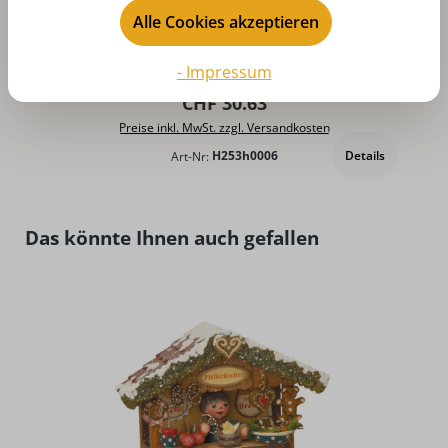
Alle Cookies akzeptieren
Durchschnittliche Bewertung von 5 von 5 Sternen
D
Winter - Anbaulandschaft rechts von
Hubrig Volkskunst
- Impressum
Regulärer Preis:
CHF 30.63
Preise inkl. MwSt. zzgl. Versandkosten
Details
Art-Nr:
H253h0006
Produktgalerie überspringen
Das könnte Ihnen auch gefallen