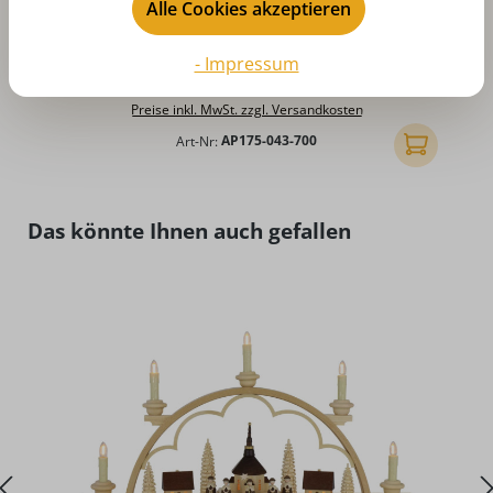
D
Alle Cookies akzeptieren
Schwibbogenbank, Esche, 70 cm von Albin
Preißler
- Impressum
Regulärer Preis:
CHF 48.92
Preise inkl. MwSt. zzgl. Versandkosten
Art-Nr:
AP175-043-700
In den Ware
Produktgalerie überspringen
Das könnte Ihnen auch gefallen