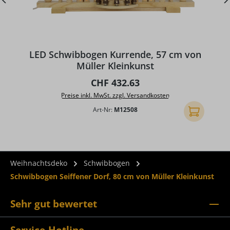
D
LED Schwibbogen Kurrende, 57 cm von
Müller Kleinkunst
Regulärer Preis:
CHF 432.63
Preise inkl. MwSt. zzgl. Versandkosten
Art-Nr:
M12508
In den Ware
Weihnachtsdeko
Schwibbogen
Schwibbogen Seiffener Dorf, 80 cm von Müller Kleinkunst
Sehr gut bewertet
Service-Hotline