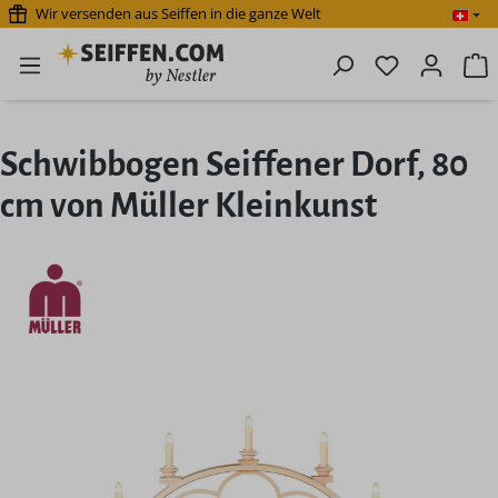
Wir versenden aus Seiffen in die ganze Welt
Zum Hauptinhalt springen
Du hast 0 P
W
Schwibbogen Seiffener Dorf, 80
cm von Müller Kleinkunst
Bildergalerie überspringen