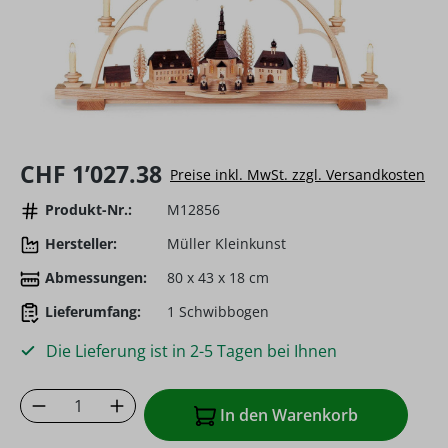
Regulärer Preis:
CHF 1’027.38
Preise inkl. MwSt. zzgl. Versandkosten
Produkt-Nr.:
M12856
Hersteller:
Müller Kleinkunst
Abmessungen:
80 x 43 x 18 cm
Lieferumfang:
1 Schwibbogen
Die Lieferung ist in 2-5 Tagen bei Ihnen
Produkt Anzahl: Gib den gewünschten Wer
In den Warenkorb